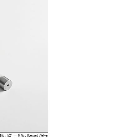
长：52″   >   音乐：Stewart Walker