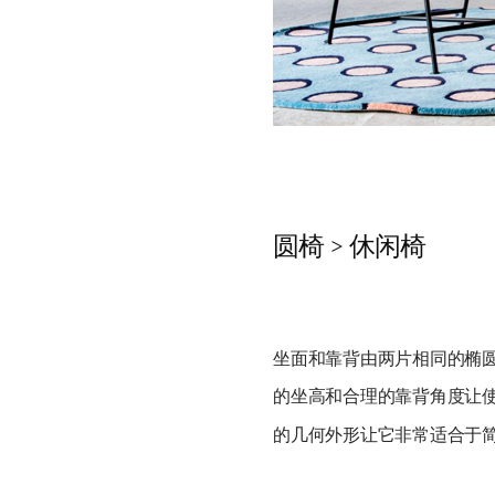
圆椅 > 休闲椅
坐面和靠背由两片相同的椭
的坐高和合理的靠背角度让
的几何外形让它非常适合于简